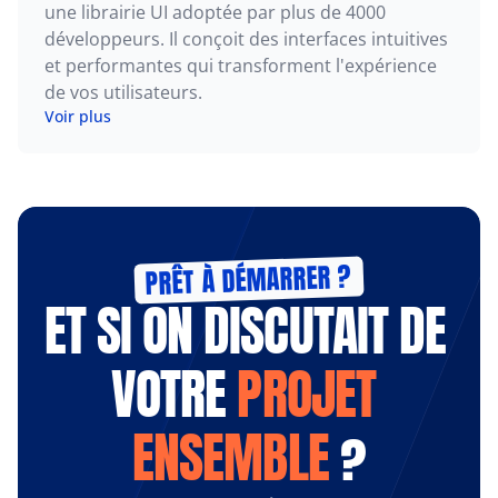
une librairie UI adoptée par plus de 4000 
développeurs. Il conçoit des interfaces intuitives 
et performantes qui transforment l'expérience 
de vos utilisateurs.
Voir plus
PRÊT À DÉMARRER ?
ET SI ON DISCUTAIT DE 
VOTRE 
PROJET 
ENSEMBLE
 ?