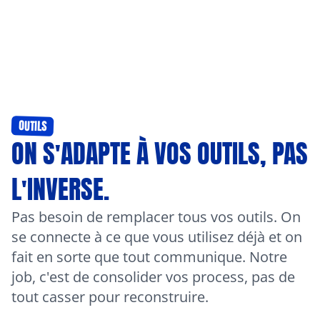
Thomas COUDERQ
Pierre S
Co-Fondateur / Directeur Commercial
Co-Fondate
OUTILS
ON S'ADAPTE À VOS OUTILS, PAS 
L'INVERSE.
Pas besoin de remplacer tous vos outils. On 
se connecte à ce que vous utilisez déjà et on 
fait en sorte que tout communique. Notre 
job, c'est de consolider vos process, pas de 
tout casser pour reconstruire.