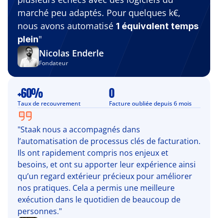
marché peu adaptés. Pour quelques k€, 
nous avons automatisé 
1 équivalent temps 
"
plein
Nicolas Enderle
Fondateur
+60%
0
Taux de recouvrement
Facture oubliée depuis 6 mois
"Staak nous a accompagnés dans 
l’automatisation de processus clés de facturation. 
Ils ont rapidement compris nos enjeux et 
besoins, et ont su apporter leur expérience ainsi 
qu’un regard extérieur précieux pour améliorer 
nos pratiques. Cela a permis une meilleure 
exécution dans le quotidien de beaucoup de 
personnes."