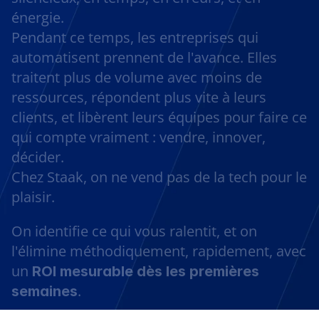
énergie.
Pendant ce temps, les entreprises qui 
automatisent prennent de l'avance. Elles 
traitent plus de volume avec moins de 
ressources, répondent plus vite à leurs 
clients, et libèrent leurs équipes pour faire ce 
qui compte vraiment : vendre, innover, 
décider.
Chez Staak, on ne vend pas de la tech pour le 
plaisir. 
On identifie ce qui vous ralentit, et on 
l'élimine méthodiquement, rapidement, avec 
un 
ROI mesurable dès les premières 
.
semaines