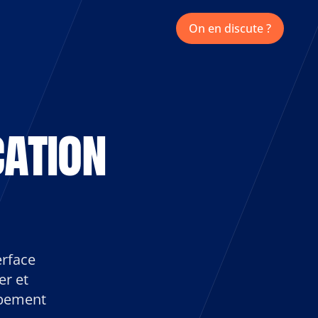
On en discute ?
ation 
rface 
r et 
ppement 