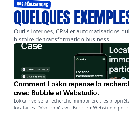
nos réalisations
QUELQUES EXEMPLES 
Outils internes, CRM et automatisations qui
histoire de transformation business.
Comment Lokka repense la recherch
avec Bubble et Webstudio.
Lokka inverse la recherche immobilière : les propriéta
locataires. Développé avec Bubble + Webstudio pour